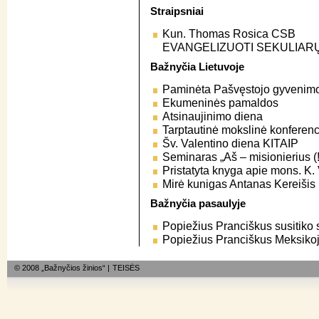
Straipsniai
Kun. Thomas Rosica CSB
EVANGELIZUOTI SEKULIARŲ
Bažnyčia Lietuvoje
Paminėta Pašvęstojo gyvenim
Ekumeninės pamaldos
Atsinaujinimo diena
Tarptautinė mokslinė konferenc
Šv. Valentino diena KITAIP
Seminaras „Aš – misionierius (!
Pristatyta knyga apie mons. K.
Mirė kunigas Antanas Kereišis
Bažnyčia pasaulyje
Popiežius Pranciškus susitiko s
Popiežius Pranciškus Meksiko
© 2008 „Bažnyčios žinios“ |
TEISĖS