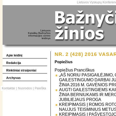
Lietuvos Vyskupų Konferenc
Lietuvos
Katalikų Bažnyčios
informacijos centro
leidinys
NR. 2 (428) 2016 VASA
Apie leidinį
Popiežius
Redakcija
Popiežius Pranciškus
Rinktiniai straipsniai
„AŠ NORIU PASIGAILĖJIMO, 
Archyvas
GAILESTINGUMO DARBAI JU
ŽINIA 2016 M. GAVĖNIOS P
Kontaktai
|
Nuorodos
|
Paieška
AUGTI GAILESTINGIEMS KA
ŽINIA BERNIUKAMS IR ME
JUBILIEJAUS PROGA
KREIPIMASIS Į ROMOS RO
NAUJUS TEISMINIUS METU
KREIPIMASIS Į PAŠVĘSTOJ