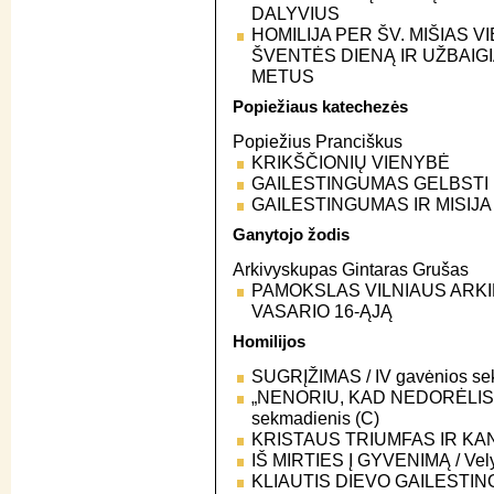
DALYVIUS
HOMILIJA PER ŠV. MIŠIAS 
ŠVENTĖS DIENĄ IR UŽBAI
METUS
Popiežiaus katechezės
Popiežius Pranciškus
KRIKŠČIONIŲ VIENYBĖ
GAILESTINGUMAS GELBSTI
GAILESTINGUMAS IR MISIJA
Ganytojo žodis
Arkivyskupas Gintaras Grušas
PAMOKSLAS VILNIAUS ARKI
VASARIO 16-ĄJĄ
Homilijos
SUGRĮŽIMAS / IV gavėnios se
„NENORIU, KAD NEDORĖLIS 
sekmadienis (C)
KRISTAUS TRIUMFAS IR KANČ
IŠ MIRTIES Į GYVENIMĄ / Vel
KLIAUTIS DIEVO GAILESTINGUM