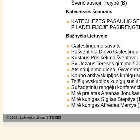
Švenčiausioji Trejybė (B)
Katechezės šeimoms
KATECHEZĖS PASAULIO ŠEI
FILADELFIJOJE PASIRENGTI (
Bažnyčia Lietuvoje
Gailestingumo savaitė
Pašventinta Dievo Gailestingu
Kristaus Prisikėlimo šventovei –
Šv. Jėzaus Teresės gimimo 500
Atsinaujinimo diena „Gyvenima
Kauno arkivyskupijos kunigų s
Telšių vyskupijos kunigų susir
Sužadėtinių rengėjų konferenci
Mirė prelatas Antanas Jonuša
Mirė kunigas Sigitas Stepšys 
Mirė kunigas Alfredas Memys 
© 2008 „Bažnyčios žinios“ |
TEISĖS