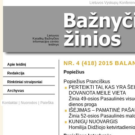
Lietuvos Vyskupų Konferenc
Lietuvos
Katalikų Bažnyčios
informacijos centro
leidinys
NR. 4 (418) 2015 BALA
Apie leidinį
Popiežius
Redakcija
Popiežius Pranciškus
Rinktiniai straipsniai
PERTEIKTI TAI, KAS YRA ŠE
Archyvas
DOVANOTA MEILE VIETA
Žinia 49-osios Pasaulinės vi
Kontaktai
|
Nuorodos
|
Paieška
dienos proga
IŠĖJIMAS – PAMATINĖ PAŠA
Žinia 52-osios Pasaulinės ma
KUNIGŲ NUOVARGIS
Homilija Didžiojo ketvirtadien