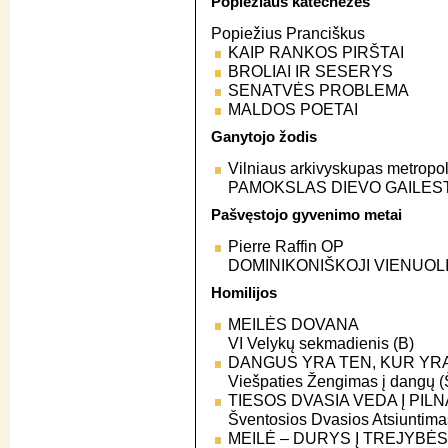
Popiežiaus katechezės
Popiežius Pranciškus
KAIP RANKOS PIRŠTAI
BROLIAI IR SESERYS
SENATVĖS PROBLEMA
MALDOS POETAI
Ganytojo žodis
Vilniaus arkivyskupas metropol
PAMOKSLAS DIEVO GAILES
Pašvęstojo gyvenimo metai
Pierre Raffin OP
DOMINIKONIŠKOJI VIENUOL
Homilijos
MEILĖS DOVANA
VI Velykų sekmadienis (B)
DANGUS YRA TEN, KUR YR
Viešpaties Žengimas į dangų (
TIESOS DVASIA VEDA Į PIL
Šventosios Dvasios Atsiuntim
MEILĖ – DURYS Į TREJYBĖS