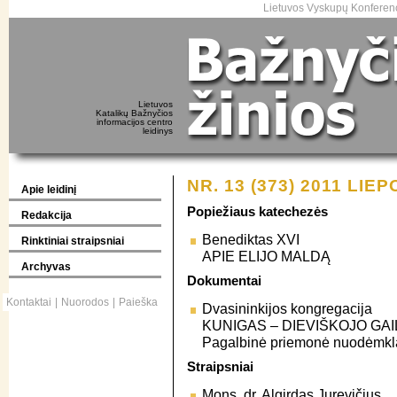
Lietuvos Vyskupų Konferenc
Lietuvos
Katalikų Bažnyčios
informacijos centro
leidinys
NR. 13 (373) 2011 LIEP
Apie leidinį
Popiežiaus katechezės
Redakcija
Benediktas XVI
Rinktiniai straipsniai
APIE ELIJO MALDĄ
Archyvas
Dokumentai
Kontaktai
|
Nuorodos
|
Paieška
Dvasininkijos kongregacija
KUNIGAS – DIEVIŠKOJO G
Pagalbinė priemonė nuodėmkl
Straipsniai
Mons. dr. Algirdas Jurevičius