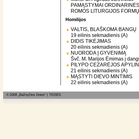
PAMĄSTYMAI ORDINARINĖS
ROMOS LITURGIJOS FORM
Homilijos
VALTIS, BLAŠKOMA BANGŲ
19 eilinis sekmadienis (A)
DIDIS TIKĖJIMAS
20 eilinis sekmadienis (A)
NUORODA Į GYVENIMĄ
Švč. M. Marijos Ėmimas į dangų
PILYPO CEZARĖJOS APYLI
21 eilinis sekmadienis (A)
MĄSTYTI DIEVO MINTIMIS
22 eilinis sekmadienis (A)
© 2008 „Bažnyčios žinios“ |
TEISĖS