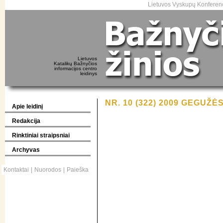
Lietuvos Vyskupų Konferenc
Lietuvos
Katalikų Bažnyčios
informacijos centro
leidinys
NR. 10 (322) 2009 GEGUŽĖS
Apie leidinį
Redakcija
Rinktiniai straipsniai
Archyvas
Kontaktai
|
Nuorodos
|
Paieška