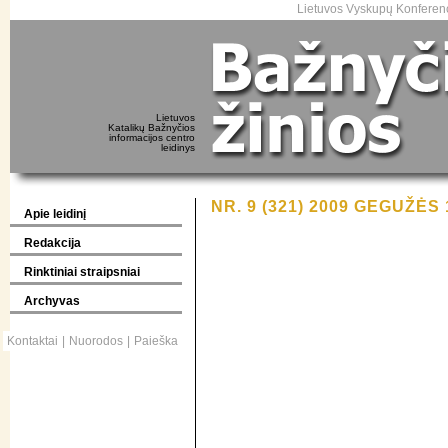
Lietuvos Vyskupų Konferenc
Lietuvos
Katalikų Bažnyčios
informacijos centro
leidinys
NR. 9 (321) 2009 GEGUŽĖS 
Apie leidinį
Redakcija
Rinktiniai straipsniai
Archyvas
Kontaktai
|
Nuorodos
|
Paieška