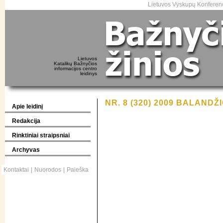
Lietuvos Vyskupų Konferenc
Lietuvos
Katalikų Bažnyčios
informacijos centro
leidinys
NR. 8 (320) 2009 BALANDŽI
Apie leidinį
Redakcija
Rinktiniai straipsniai
Archyvas
Kontaktai
|
Nuorodos
|
Paieška