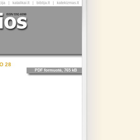
ija
|
katalikai.lt
|
biblija.lt
|
katekizmas.lt
O 28
PDF formuotė, 765 kB