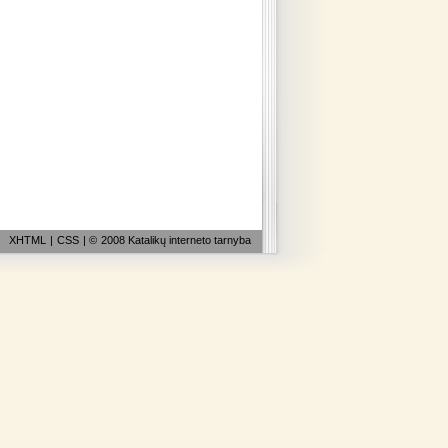
XHTML
|
CSS
| ©
2008 Katalikų interneto tarnyba