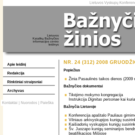
Lietuvos Vyskupų Konferenc
Lietuvos
Katalikų Bažnyčios
informacijos centro
leidinys
NR. 24 (312) 2008 GRUODŽI
Apie leidinį
Popiežius
Redakcija
Žinia Pasaulinės taikos dienos (2009 
Rinktiniai straipsniai
Bažnyčios dokumentai
Archyvas
Tikėjimo mokymo kongregacija
Instrukcija
Dignitas personae
kai kuri
Kontaktai
|
Nuorodos
|
Paieška
Bažnyčia Lietuvoje
Konferencija apaštalo Pauliaus gimi
Vilniaus arkivyskupijos kunigų susiri
Kaišiadorių vyskupijos kunigų susirin
Šv. Juozapo kunigų seminarijos ben
beatifikacijos Mišiose