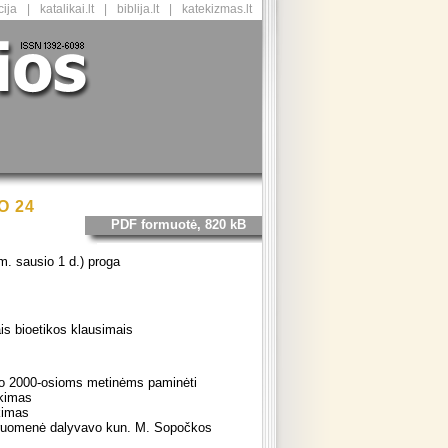
ija
|
katalikai.lt
|
biblija.lt
|
katekizmas.lt
O 24
PDF formuotė, 820 kB
m. sausio 1 d.) proga
ais bioetikos klausimais
mo 2000-osioms metinėms paminėti
nkimas
kimas
druomenė dalyvavo kun. M. Sopočkos