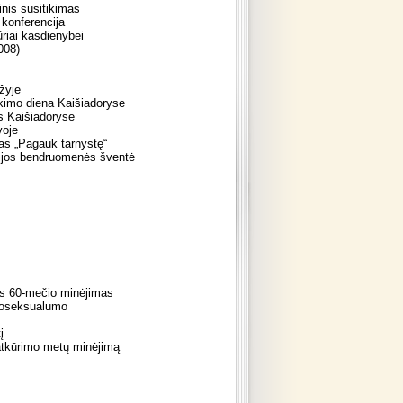
nis susitikimas
konferencija
ūriai kasdienybei
008)
žyje
lkimo diena Kaišiadoryse
s Kaišiadoryse
voje
as „Pagauk tarnystę“
zijos bendruomenės šventė
os 60-mečio minėjimas
omoseksualumo
į
 atkūrimo metų minėjimą