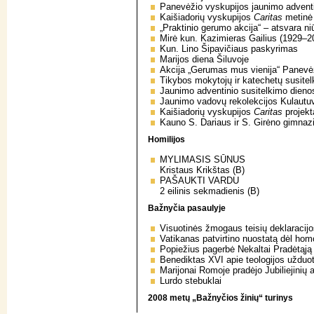
Panevėžio vyskupijos jaunimo adventi
Kaišiadorių vyskupijos
Caritas
metinė 
„Praktinio gerumo akcija“ – atsvara ni
Mirė kun. Kazimieras Gailius (1929–2
Kun. Lino Šipavičiaus paskyrimas
Marijos diena Šiluvoje
Akcija „Gerumas mus vienija“ Panevė
Tikybos mokytojų ir katechetų susite
Jaunimo adventinio susitelkimo dieno
Jaunimo vadovų rekolekcijos Kulautu
Kaišiadorių vyskupijos
Caritas
projekt
Kauno S. Dariaus ir S. Girėno gimna
Homilijos
MYLIMASIS SŪNUS
Kristaus Krikštas (B)
PAŠAUKTI VARDU
2 eilinis sekmadienis (B)
Bažnyčia pasaulyje
Visuotinės žmogaus teisių deklaracij
Vatikanas patvirtino nuostatą dėl h
Popiežius pagerbė Nekaltai Pradėtąją
Benediktas XVI apie teologijos užduot
Marijonai Romoje pradėjo Jubiliejinių
Lurdo stebuklai
2008 metų „Bažnyčios žinių“ turinys