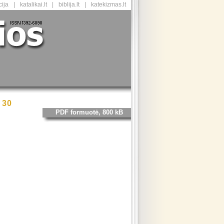
ija
|
katalikai.lt
|
biblija.lt
|
katekizmas.lt
 30
PDF formuotė, 800 kB