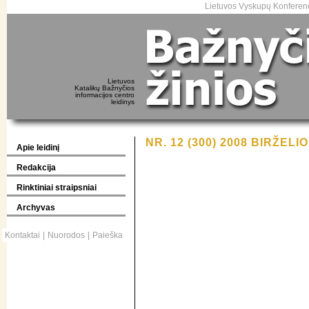
Lietuvos Vyskupų Konferenc
Lietuvos
Katalikų Bažnyčios
informacijos centro
leidinys
NR. 12 (300) 2008 BIRŽELIO
Apie leidinį
Redakcija
Rinktiniai straipsniai
Archyvas
Kontaktai
|
Nuorodos
|
Paieška