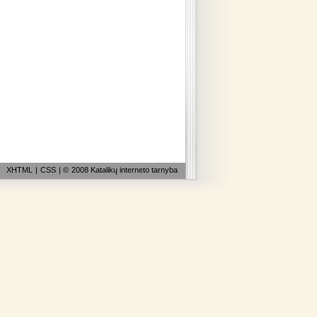
XHTML
|
CSS
| ©
2008 Katalikų interneto tarnyba