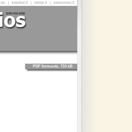
ija
|
katalikai.lt
|
biblija.lt
|
katekizmas.lt
PDF formuotė, 710 kB