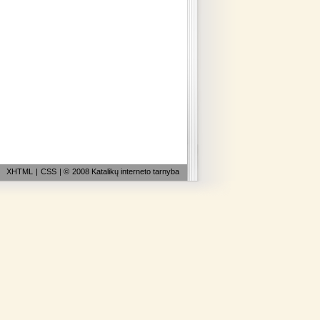
XHTML
|
CSS
| ©
2008 Katalikų interneto tarnyba