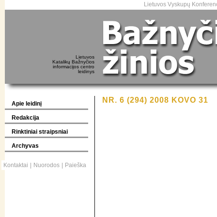
Lietuvos Vyskupų Konferenc
Lietuvos
Katalikų Bažnyčios
informacijos centro
leidinys
NR. 6 (294) 2008 KOVO 31
Apie leidinį
Redakcija
Rinktiniai straipsniai
Archyvas
Kontaktai
|
Nuorodos
|
Paieška